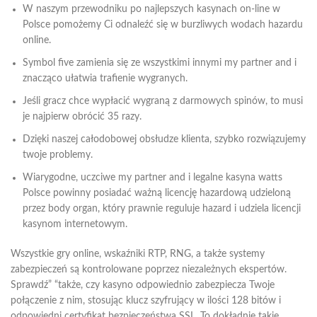
W naszym przewodniku po najlepszych kasynach on-line w
Polsce pomożemy Ci odnaleźć się w burzliwych wodach hazardu
online.
Symbol five zamienia się ze wszystkimi innymi my partner and i
znacząco ułatwia trafienie wygranych.
Jeśli gracz chce wypłacić wygraną z darmowych spinów, to musi
je najpierw obrócić 35 razy.
Dzięki naszej całodobowej obsłudze klienta, szybko rozwiązujemy
twoje problemy.
Wiarygodne, uczciwe my partner and i legalne kasyna watts
Polsce powinny posiadać ważną licencję hazardową udzieloną
przez body organ, który prawnie reguluje hazard i udziela licencji
kasynom internetowym.
Wszystkie gry online, wskaźniki RTP, RNG, a także systemy
zabezpieczeń są kontrolowane poprzez niezależnych ekspertów.
Sprawdź” “także, czy kasyno odpowiednio zabezpiecza Twoje
połączenie z nim, stosując klucz szyfrujący w ilości 128 bitów i
odpowiedni certyfikat bezpieczeństwa SSL. To dokładnie takie