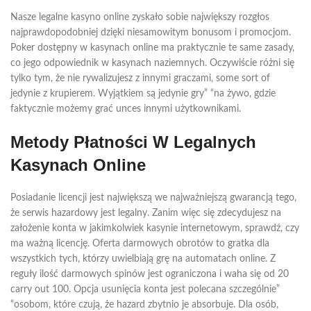
Nasze legalne kasyno online zyskało sobie największy rozgłos
najprawdopodobniej dzięki niesamowitym bonusom i promocjom.
Poker dostępny w kasynach online ma praktycznie te same zasady,
co jego odpowiednik w kasynach naziemnych. Oczywiście różni się
tylko tym, że nie rywalizujesz z innymi graczami, some sort of
jedynie z krupierem. Wyjątkiem są jedynie gry” “na żywo, gdzie
faktycznie możemy grać unces innymi użytkownikami.
Metody Płatności W Legalnych
Kasynach Online
Posiadanie licencji jest największą we najważniejszą gwarancją tego,
że serwis hazardowy jest legalny. Zanim więc się zdecydujesz na
założenie konta w jakimkolwiek kasynie internetowym, sprawdź, czy
ma ważną licencję. Oferta darmowych obrotów to gratka dla
wszystkich tych, którzy uwielbiają grę na automatach online. Z
reguły ilość darmowych spinów jest ograniczona i waha się od 20
carry out 100. Opcja usunięcia konta jest polecana szczególnie”
“osobom, które czują, że hazard zbytnio je absorbuje. Dla osób,