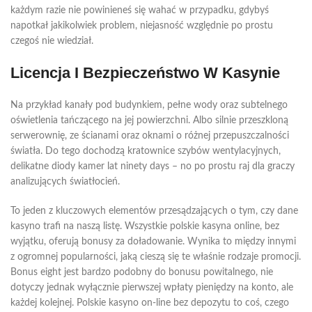
każdym razie nie powinieneś się wahać w przypadku, gdybyś
napotkał jakikolwiek problem, niejasność względnie po prostu
czegoś nie wiedział.
Licencja I Bezpieczeństwo W Kasynie
Na przykład kanały pod budynkiem, pełne wody oraz subtelnego
oświetlenia tańczącego na jej powierzchni. Albo silnie przeszkloną
serwerownię, ze ścianami oraz oknami o różnej przepuszczalności
światła. Do tego dochodzą kratownice szybów wentylacyjnych,
delikatne diody kamer lat ninety days – no po prostu raj dla graczy
analizujących światłocień.
To jeden z kluczowych elementów przesądzających o tym, czy dane
kasyno trafi na naszą listę. Wszystkie polskie kasyna online, bez
wyjątku, oferują bonusy za doładowanie. Wynika to między innymi
z ogromnej popularności, jaką cieszą się te właśnie rodzaje promocji.
Bonus eight jest bardzo podobny do bonusu powitalnego, nie
dotyczy jednak wyłącznie pierwszej wpłaty pieniędzy na konto, ale
każdej kolejnej. Polskie kasyno on-line bez depozytu to coś, czego