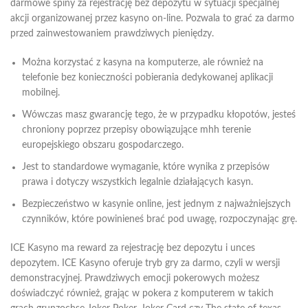
darmowe spiny za rejestrację bez depozytu w sytuacji specjalnej
akcji organizowanej przez kasyno on-line. Pozwala to grać za darmo
przed zainwestowaniem prawdziwych pieniędzy.
Można korzystać z kasyna na komputerze, ale również na
telefonie bez konieczności pobierania dedykowanej aplikacji
mobilnej.
Wówczas masz gwarancję tego, że w przypadku kłopotów, jesteś
chroniony poprzez przepisy obowiązujące mhh terenie
europejskiego obszaru gospodarczego.
Jest to standardowe wymaganie, które wynika z przepisów
prawa i dotyczy wszystkich legalnie działających kasyn.
Bezpieczeństwo w kasynie online, jest jednym z najważniejszych
czynników, które powinieneś brać pod uwagę, rozpoczynając grę.
ICE Kasyno ma reward za rejestrację bez depozytu i unces
depozytem. ICE Kasyno oferuje tryb gry za darmo, czyli w wersji
demonstracyjnej. Prawdziwych emocji pokerowych możesz
doświadczyć również, grając w pokera z komputerem w takich