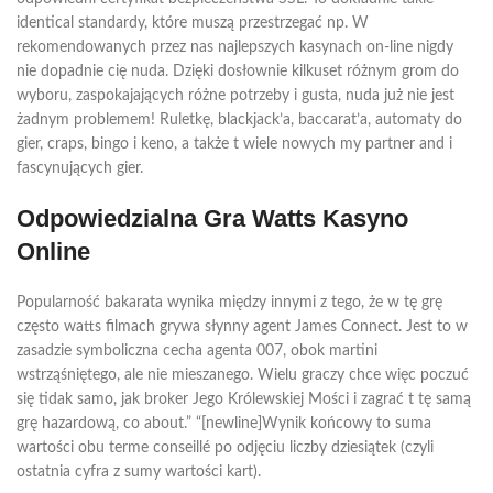
identical standardy, które muszą przestrzegać np. W
rekomendowanych przez nas najlepszych kasynach on-line nigdy
nie dopadnie cię nuda. Dzięki dosłownie kilkuset różnym grom do
wyboru, zaspokajających różne potrzeby i gusta, nuda już nie jest
żadnym problemem! Ruletkę, blackjack’a, baccarat’a, automaty do
gier, craps, bingo i keno, a także t wiele nowych my partner and i
fascynujących gier.
Odpowiedzialna Gra Watts Kasyno
Online
Popularność bakarata wynika między innymi z tego, że w tę grę
często watts filmach grywa słynny agent James Connect. Jest to w
zasadzie symboliczna cecha agenta 007, obok martini
wstrząśniętego, ale nie mieszanego. Wielu graczy chce więc poczuć
się tidak samo, jak broker Jego Królewskiej Mości i zagrać t tę samą
grę hazardową, co about.” “[newline]Wynik końcowy to suma
wartości obu terme conseillé po odjęciu liczby dziesiątek (czyli
ostatnia cyfra z sumy wartości kart).