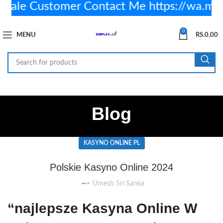
e Customer Contact Me https://wa.me/
0
MENU
RS.
0.00
Blog
KASYNO ONLINE PL
Polskie Kasyno Online 2024
Umesh Sri Sanka
“najlepsze Kasyna Online W