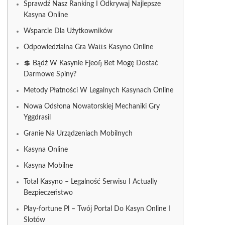
Sprawdź Nasz Ranking I Odkrywaj Najlepsze
Kasyna Online
Wsparcie Dla Użytkowników
Odpowiedzialna Gra Watts Kasyno Online
💲 Bądź W Kasynie Fjeofj Bet Mogę Dostać
Darmowe Spiny?
Metody Płatności W Legalnych Kasynach Online
Nowa Odsłona Nowatorskiej Mechaniki Gry
Yggdrasil
Granie Na Urządzeniach Mobilnych
Kasyna Online
Kasyna Mobilne
Total Kasyno – Legalność Serwisu I Actually
Bezpieczeństwo
Play-fortune Pl – Twój Portal Do Kasyn Online I
Slotów