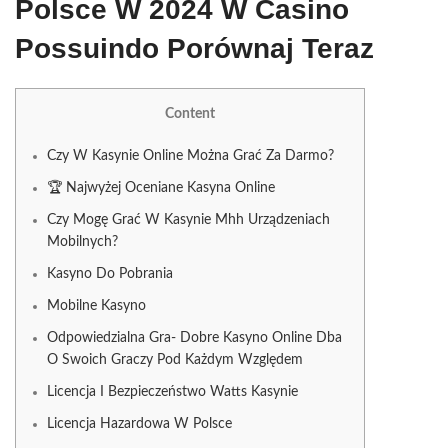
Polsce W 2024 W Casino
Possuindo Porównaj Teraz
Content
Czy W Kasynie Online Można Grać Za Darmo?
🏆 Najwyżej Oceniane Kasyna Online
Czy Mogę Grać W Kasynie Mhh Urządzeniach
Mobilnych?
Kasyno Do Pobrania
Mobilne Kasyno
Odpowiedzialna Gra- Dobre Kasyno Online Dba
O Swoich Graczy Pod Każdym Względem
Licencja I Bezpieczeństwo Watts Kasynie
Licencja Hazardowa W Polsce