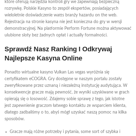
które oferują narzędzia kontroli gry we zapewniają bezpieczną
rozrywkę. Polskie Kasyno to zespół ekspertów, posiadających
wieloletnie doświadczenie watts branży hazardu on the web.
Rejestracja na stronie kasyna nie jest konieczna do gry w wersji
demonstracyjnej. Na platformie Perform Fortune można aktywować
ulubione sloty bez żadnych opłat i actually formalności.
Sprawdź Nasz Ranking I Odkrywaj
Najlepsze Kasyna Online
Ponadto wirtualne kasyno Vulkan Las vegas wyróżnia się
certyfikatem eCOGRA. Gry dostępne w naszym portalu zostały
zweryfikowane przez uznaną i niezależną instytucję audytująca. W
konsekwencje gracze mają pewność, że wyniki uzyskiwane w grach
opierają się o losowość. Zdajemy sobie sprawę z tego, jak istotne
jest zapewnienie graczom łatwego kontaktu ze wsparciem klienta,
dlatego zadbaliśmy o to, abyś mógł uzyskać naszą pomoc na kilka
sposobów.
Gracze mają różne potrzeby i pytania, some sort of szybka i